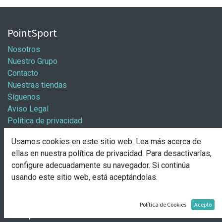
PointSport
Nosotros
Nuestro Grupo
Contacto
Nuestras tiendas
Síguenos
Aviso Legal
Política de privacidad
Política general de cookies
Usamos cookies en este sitio web. Lea más acerca de
Información / Franquicias
ellas en nuestra
política de privacidad
. Para desactivarlas,
configure adecuadamente su navegador. Si continúa
Abre tu tienda
usando este sitio web, está aceptándolas.
Pasos para abrir tu tienda
Solicitud de apertura
Política de Cookies
Acepto
Comprar