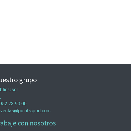
uestro grupo
blic User
 ,
952 23 90 00
ventas@point-sport.com
rabaje con nosotros