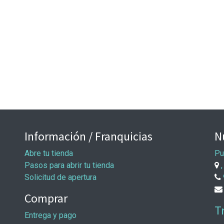
Información / Franquicias
N
Abre tu tienda
Pu
Pasos para abrir tu tienda
,
Solicitud de apertura
Comprar
T
Entrega y pago