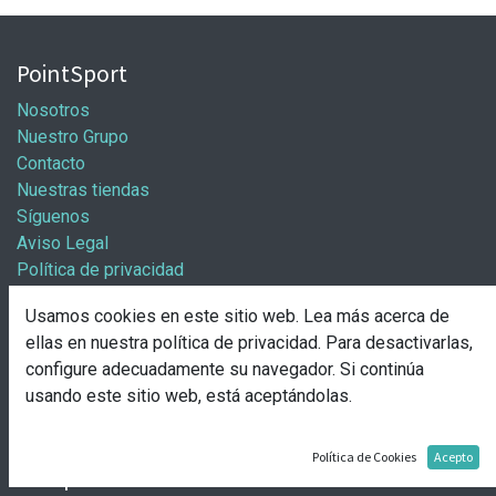
PointSport
Nosotros
Nuestro Grupo
Contacto
Nuestras tiendas
Síguenos
Aviso Legal
Política de privacidad
Política general de cookies
Usamos cookies en este sitio web. Lea más acerca de
Información / Franquicias
ellas en nuestra
política de privacidad
. Para desactivarlas,
configure adecuadamente su navegador. Si continúa
Abre tu tienda
usando este sitio web, está aceptándolas.
Pasos para abrir tu tienda
Solicitud de apertura
Política de Cookies
Acepto
Comprar