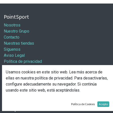
PointSport
Nosotros
Nuestro Grupo
Contacto
Nuestras tiendas
Síguenos
Aviso Legal
Política de privacidad
Política general de cookies
Usamos cookies en este sitio web. Lea más acerca de
Información / Franquicias
ellas en nuestra
política de privacidad
. Para desactivarlas,
configure adecuadamente su navegador. Si continúa
Abre tu tienda
usando este sitio web, está aceptándolas.
Pasos para abrir tu tienda
Solicitud de apertura
Política de Cookies
Acepto
Comprar