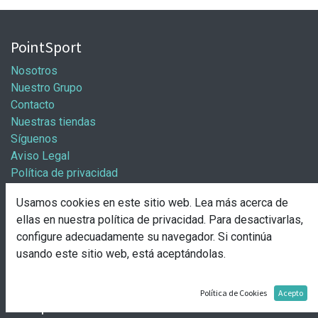
PointSport
Nosotros
Nuestro Grupo
Contacto
Nuestras tiendas
Síguenos
Aviso Legal
Política de privacidad
Política general de cookies
Usamos cookies en este sitio web. Lea más acerca de
Información / Franquicias
ellas en nuestra
política de privacidad
. Para desactivarlas,
configure adecuadamente su navegador. Si continúa
Abre tu tienda
usando este sitio web, está aceptándolas.
Pasos para abrir tu tienda
Solicitud de apertura
Política de Cookies
Acepto
Comprar