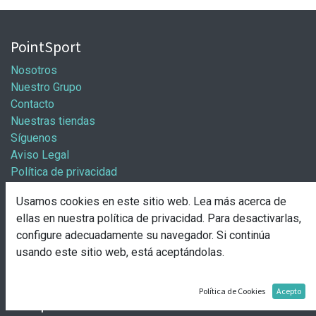
PointSport
Nosotros
Nuestro Grupo
Contacto
Nuestras tiendas
Síguenos
Aviso Legal
Política de privacidad
Política general de cookies
Usamos cookies en este sitio web. Lea más acerca de
Información / Franquicias
ellas en nuestra
política de privacidad
. Para desactivarlas,
configure adecuadamente su navegador. Si continúa
Abre tu tienda
usando este sitio web, está aceptándolas.
Pasos para abrir tu tienda
Solicitud de apertura
Política de Cookies
Acepto
Comprar