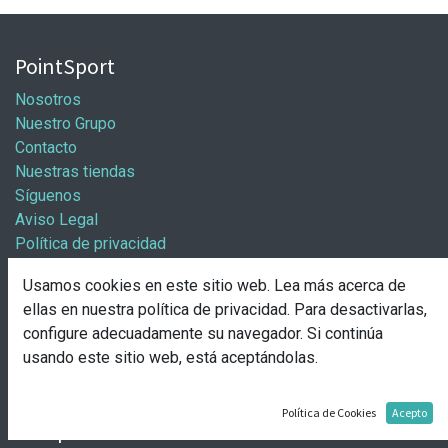
PointSport
Nosotros
Nuestro Grupo
Contacto
Nuestras tiendas
Síguenos
Aviso Legal
Política de privacidad
Política general de cookies
Usamos cookies en este sitio web. Lea más acerca de
Información / Franquicias
ellas en nuestra
política de privacidad
. Para desactivarlas,
configure adecuadamente su navegador. Si continúa
Abre tu tienda
usando este sitio web, está aceptándolas.
Pasos para abrir tu tienda
Solicitud de apertura
Política de Cookies
Acepto
Comprar