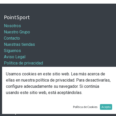
PointSport
Nosotros
Nuestro Grupo
Contacto
Nuestras tiendas
Síguenos
Aviso Legal
Política de privacidad
Política general de cookies
Usamos cookies en este sitio web. Lea más acerca de
Información / Franquicias
ellas en nuestra
política de privacidad
. Para desactivarlas,
configure adecuadamente su navegador. Si continúa
Abre tu tienda
usando este sitio web, está aceptándolas.
Pasos para abrir tu tienda
Solicitud de apertura
Política de Cookies
Acepto
Comprar