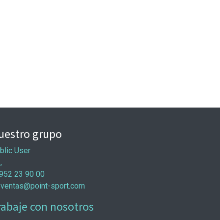
uestro grupo
blic User
 ,
952 23 90 00
ventas@point-sport.com
rabaje con nosotros