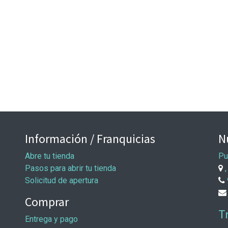
Información / Franquicias
N
Abre tu tienda
Pu
Pasos para abrir tu tienda
,
Solicitud de apertura
Comprar
T
Entrega y pago