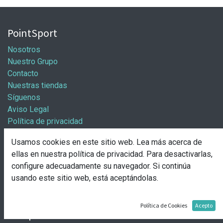
PointSport
Nosotros
Nuestro Grupo
Contacto
Nuestras tiendas
Síguenos
Aviso Legal
Política de privacidad
Política general de cookies
Usamos cookies en este sitio web. Lea más acerca de
Información / Franquicias
ellas en nuestra
política de privacidad
. Para desactivarlas,
configure adecuadamente su navegador. Si continúa
Abre tu tienda
usando este sitio web, está aceptándolas.
Pasos para abrir tu tienda
Solicitud de apertura
Política de Cookies
Acepto
Comprar