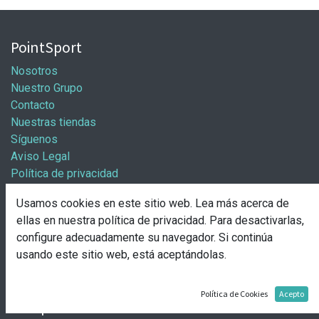
PointSport
Nosotros
Nuestro Grupo
Contacto
Nuestras tiendas
Síguenos
Aviso Legal
Política de privacidad
Política general de cookies
Usamos cookies en este sitio web. Lea más acerca de
Información / Franquicias
ellas en nuestra
política de privacidad
. Para desactivarlas,
configure adecuadamente su navegador. Si continúa
Abre tu tienda
usando este sitio web, está aceptándolas.
Pasos para abrir tu tienda
Solicitud de apertura
Política de Cookies
Acepto
Comprar