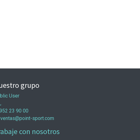
uestro grupo
blic User
 ,
952 23 90 00
ventas@point-sport.com
rabaje con nosotros