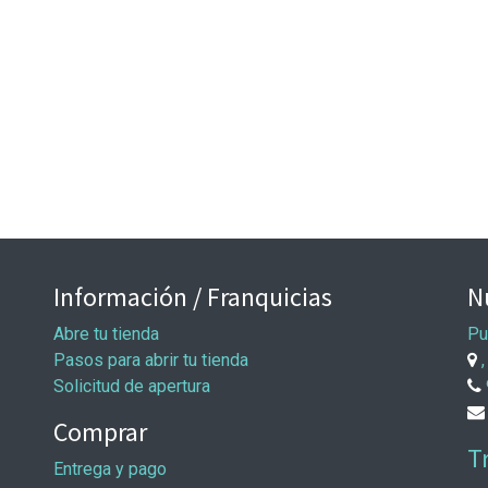
Información / Franquicias
N
Abre tu tienda
Pu
Pasos para abrir tu tienda
,
Solicitud de apertura
Comprar
T
Entrega y pago