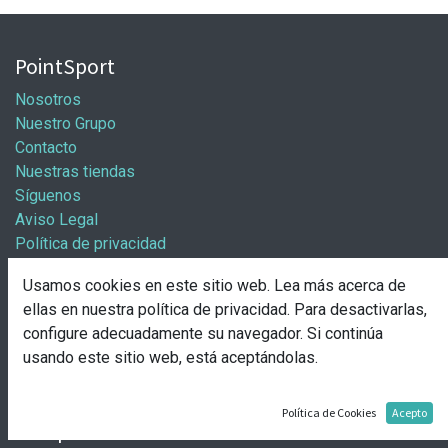
PointSport
Nosotros
Nuestro Grupo
Contacto
Nuestras tiendas
Síguenos
Aviso Legal
Política de privacidad
Política general de cookies
Usamos cookies en este sitio web. Lea más acerca de
Información / Franquicias
ellas en nuestra
política de privacidad
. Para desactivarlas,
configure adecuadamente su navegador. Si continúa
Abre tu tienda
usando este sitio web, está aceptándolas.
Pasos para abrir tu tienda
Solicitud de apertura
Política de Cookies
Acepto
Comprar