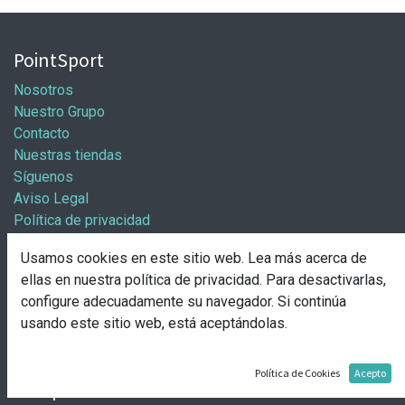
PointSport
Nosotros
Nuestro Grupo
Contacto
Nuestras tiendas
Síguenos
Aviso Legal
Política de privacidad
Política general de cookies
Usamos cookies en este sitio web. Lea más acerca de
Información / Franquicias
ellas en nuestra
política de privacidad
. Para desactivarlas,
configure adecuadamente su navegador. Si continúa
Abre tu tienda
usando este sitio web, está aceptándolas.
Pasos para abrir tu tienda
Solicitud de apertura
Política de Cookies
Acepto
Comprar