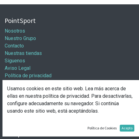
PointSport
Nosotros
Nuestro Grupo
Contacto
Nuestras tiendas
Síguenos
Aviso Legal
Política de privacidad
Política general de cookies
Usamos cookies en este sitio web. Lea más acerca de
Información / Franquicias
ellas en nuestra
política de privacidad
. Para desactivarlas,
configure adecuadamente su navegador. Si continúa
Abre tu tienda
usando este sitio web, está aceptándolas.
Pasos para abrir tu tienda
Solicitud de apertura
Política de Cookies
Acepto
Comprar