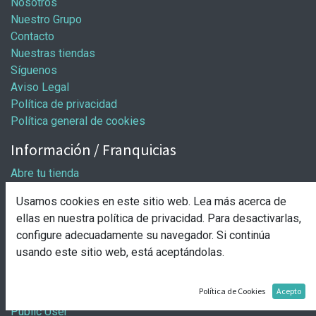
Nosotros
Nuestro Grupo
Contacto
Nuestras tiendas
Síguenos
Aviso Legal
Política de privacidad
Política general de cookies
Información / Franquicias
Abre tu tienda
Pasos para abrir tu tienda
Usamos cookies en este sitio web. Lea más acerca de
Solicitud de apertura
ellas en nuestra
política de privacidad
. Para desactivarlas,
Comprar
configure adecuadamente su navegador. Si continúa
usando este sitio web, está aceptándolas.
Entrega y pago
Nuestro grupo
Política de Cookies
Acepto
Public User