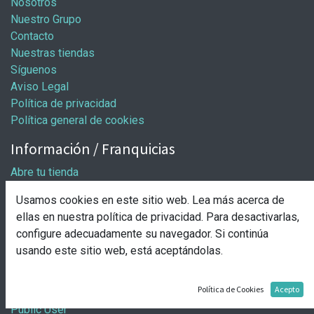
Nosotros
Nuestro Grupo
Contacto
Nuestras tiendas
Síguenos
Aviso Legal
Política de privacidad
Política general de cookies
Información / Franquicias
Abre tu tienda
Pasos para abrir tu tienda
Usamos cookies en este sitio web. Lea más acerca de
Solicitud de apertura
ellas en nuestra
política de privacidad
. Para desactivarlas,
Comprar
configure adecuadamente su navegador. Si continúa
usando este sitio web, está aceptándolas.
Entrega y pago
Nuestro grupo
Política de Cookies
Acepto
Public User